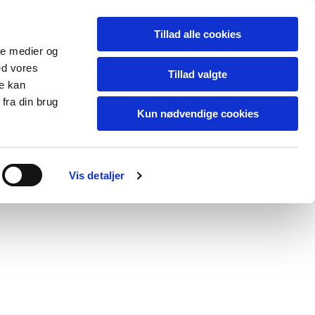
Dansk
Tillad alle cookies
ale medier og
42805557
ed vores
Vesterbrogade 29b.
Tillad valgte
re kan
fra din brug
Kun nødvendige cookies
Vis detaljer