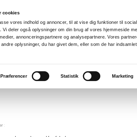
 cookies
passe vores indhold og annoncer, til at vise dig funktioner til soci
fik. Vi deler også oplysninger om din brug af vores hjemmeside m
Vesterbro Kung Fu
 medier, annonceringspartnere og analysepartnere. Vores partne
ndre oplysninger, du har givet dem, eller som de har indsamlet 
Self Defence & Martial Arts for Everyone
Præferencer
Statistik
Marketing
Kontakt
er
: