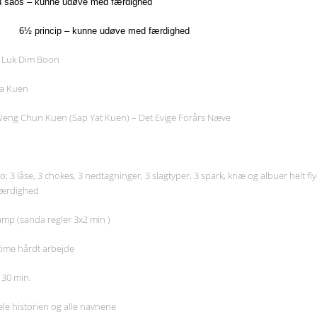
u saos – kunne udøve med færdighed
ncip – kunne udøve med færdighed
: Luk Dim Boon
uen
un Kuen (Sap Yat Kuen) – Det Evige Forårs Næve
ao: 3 låse, 3 chokes, 3 nedtagninger, 3 slagtyper, 3 spark, knæ og albuer helt f
færdighed
kamp (sanda regler 3x2 min )
 time hårdt arbejde
 30 min.
le historien og alle navnene