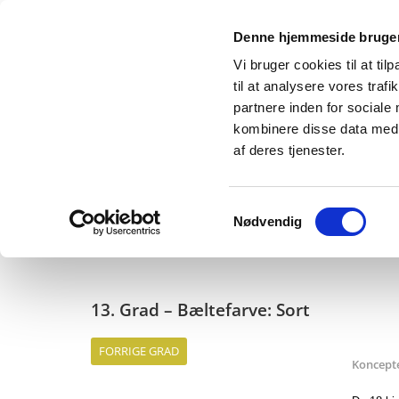
Denne hjemmeside bruger
Vi bruger cookies til at til
til at analysere vores tra
partnere inden for sociale
kombinere disse data med a
af deres tjenester.
Samtykkevalg
Nødvendig
Træning
Voksen
Børn
Tider
Om os
13. Grad – Bæltefarve: Sort
FORRIGE GRAD
Koncept