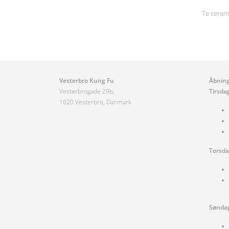
Te cerem
Vesterbro Kung Fu
Åbning
Vesterbrogade 29b,
Tirsda
1620 Vesterbro, Danmark
Torsd
Sønda