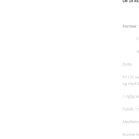
De 18 ki
6½ pri
Former
Fa K
Weng Ch
Drills:
Fri Chi s
og med 
1 rigtig 
Fysisk: 1
Meditere
Kunne he