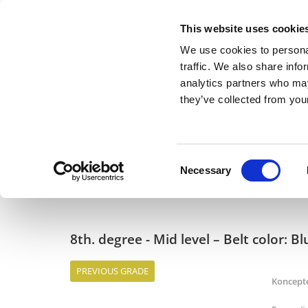
This website uses cookie
We use cookies to personal
traffic. We also share info
analytics partners who may
they’ve collected from your
Consent
Necessary
Selection
Training
Adults
Kids
Hours
About
8th. degree - Mid level – Belt color: Bl
PREVIOUS GRADE
Koncept