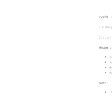
Fysisk
: 
100 slag 
20 spar
Historie
Hv
Hv
Hv
Hv
Note
:
Ka