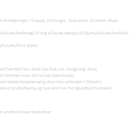
15 Armbøjninger, 15 squat, 20 lounges, 10 burpees, 20 atomic situps
på pude (kædeslag),20 slag på pude (swings),50 Spark på pude (low kicks)
k på pude (front spark)
:
ad hed Wai Yan’s skole (Dai Duk Lan, HongKong i Kina)
or kommer vores stil fra (red opera boats)
ad hedder klosteret weng chun blev opfundet i? (Shaolin)
em er bodhidharma og hvor kom han fra? (Buddhist fra Indien)
n undervise base level elever