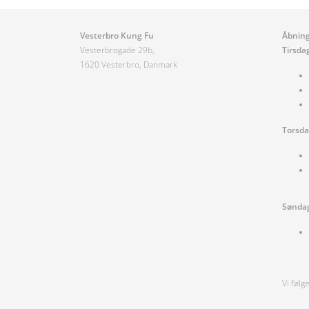
Vesterbro Kung Fu
Åbning
Vesterbrogade 29b,
Tirsda
1620 Vesterbro, Danmark
Torsd
Sønda
Vi følg