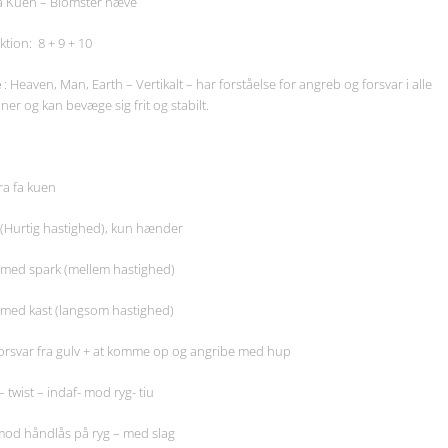
Fa Kuen – Blomster næve
: 8 + 9 + 10
e
: Heaven, Man, Earth – Vertikalt – har forståelse for angreb og forsvar i alle
er og kan bevæge sig frit og stabilt.
ra fa kuen
 (Hurtig hastighed), kun hænder
 med spark (mellem hastighed)
 med kast (langsom hastighed)
forsvar fra gulv + at komme op og angribe med hup
 twist – indaf- mod ryg- tiu
mod håndlås på ryg – med slag