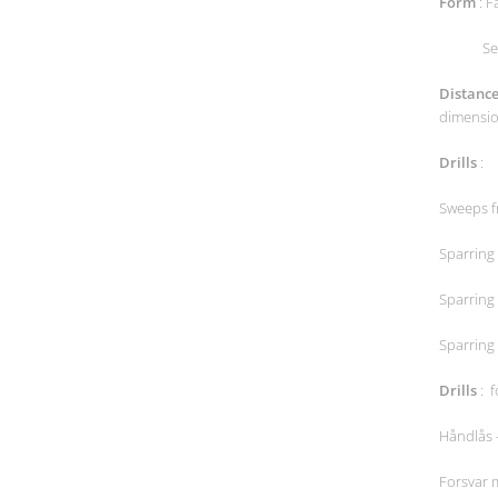
Form
: 
Sektion
Distanc
dimension
Drills
:
Sweeps f
Sparring
Sparring
Sparring
Drills
: 
Håndlås –
Forsvar 