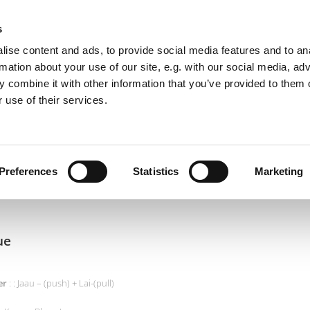
s
ise content and ads, to provide social media features and to an
rmation about your use of our site, e.g. with our social media, ad
Vesterbro Kung Fu
 combine it with other information that you’ve provided to them o
 use of their services.
Self Defence & Martial Arts for Everyone
Preferences
Statistics
Marketing
Contact
ue
er
: : Jaau – (push) + Lai-(pull)